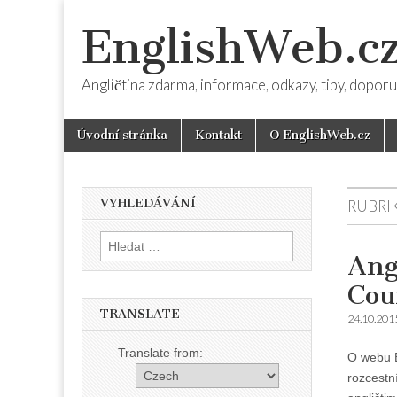
EnglishWeb.c
Angličtina zdarma, informace, odkazy, tipy, dopor
Skip
Main
Úvodní stránka
Kontakt
O EnglishWeb.cz
to
menu
content
VYHLEDÁVÁNÍ
RUBRI
Vyhledávání
Ang
Cou
TRANSLATE
24.10.201
Translate from:
O webu B
rozcestn