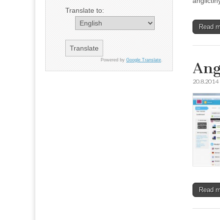
angličtin
Translate to:
Read 
Powered by
Google Translate
.
Ang
20.8.2014
Read 