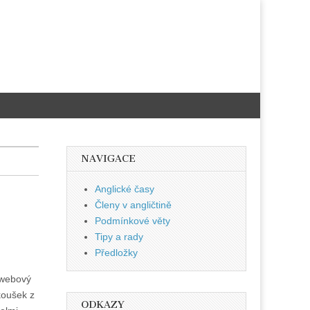
NAVIGACE
Anglické časy
Členy v angličtině
Podmínkové věty
Tipy a rady
Předložky
í webový
koušek z
ODKAZY