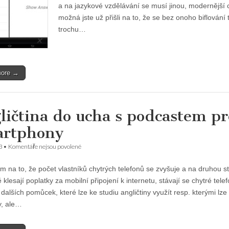
a na jazykové vzdělávání se musí jinou, modernější 
možná jste už přišli na to, že se bez onoho biflování 
trochu…
more →
ličtina do ucha s podcastem pr
rtphony
u
3
•
Komentáře nejsou povolené
textu
s
m na to, že počet vlastníků chytrých telefonů se zvyšuje a na druhou s
názvem
Angličtina
klesají poplatky za mobilní připojení k internetu, stávají se chytré tele
do
 dalších pomůcek, které lze ke studiu angličtiny využít resp. kterými lz
ucha
s
y, ale…
podcastem
pro
Smartphony