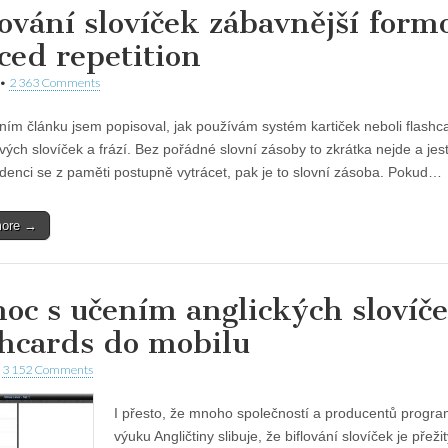
lování slovíček zábavnější form
ced repetition
•
2 363 Comments
ním článku jsem popisoval, jak používám systém kartiček neboli flashc
vých slovíček a frází. Bez pořádné slovní zásoby to zkrátka nejde a jest
denci se z paměti postupně vytrácet, pak je to slovní zásoba. Pokud…
more →
oc s učením anglických slovíč
shcards do mobilu
•
3 152 Comments
I přesto, že mnoho společností a producentů progr
výuku Angličtiny slibuje, že biflování slovíček je přeži