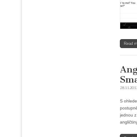
Read 
Ang
Sma
28.11.201
S ohlede
postupně 
jednou z
angličtin