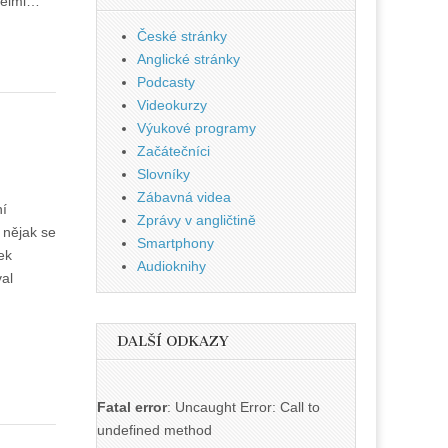
 velmi…
České stránky
Anglické stránky
Podcasty
Videokurzy
Výukové programy
Začátečníci
Slovníky
Zábavná videa
ní
Zprávy v angličtině
k nějak se
Smartphony
ek
Audioknihy
al
DALŠÍ ODKAZY
Fatal error
: Uncaught Error: Call to
undefined method