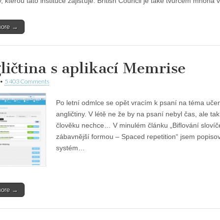
y, kterou tato instituce zajišťuje. British Council je také tvůrcem mnoha
more →
ličtina s aplikací Memrise
•
5 403 Comments
Po letní odmlce se opět vracím k psaní na téma uče
angličtiny. V létě ne že by na psaní nebyl čas, ale ta
člověku nechce… V minulém článku „Biflování slovíč
zábavnější formou – Spaced repetition“ jsem popisov
systém…
more →