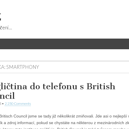
z
učení…
KA:
SMARTPHONY
ličtina do telefonu s British
ncil
5
•
2 250 Comments
ritisch Council jsme se tady již několikrát zmiňovali. Jde asi o nejlepš
ík a zdroj informací, pokud se chystáte na některou z mezinárodních z