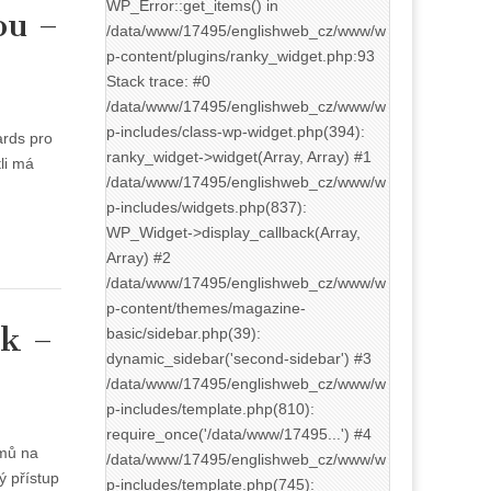
WP_Error::get_items() in
ou –
/data/www/17495/englishweb_cz/www/w
p-content/plugins/ranky_widget.php:93
Stack trace: #0
/data/www/17495/englishweb_cz/www/w
p-includes/class-wp-widget.php(394):
ards pro
ranky_widget->widget(Array, Array) #1
li má
/data/www/17495/englishweb_cz/www/w
p-includes/widgets.php(837):
WP_Widget->display_callback(Array,
Array) #2
/data/www/17495/englishweb_cz/www/w
p-content/themes/magazine-
ek –
basic/sidebar.php(39):
dynamic_sidebar('second-sidebar') #3
/data/www/17495/englishweb_cz/www/w
p-includes/template.php(810):
require_once('/data/www/17495...') #4
amů na
/data/www/17495/englishweb_cz/www/w
tý přístup
p-includes/template.php(745):