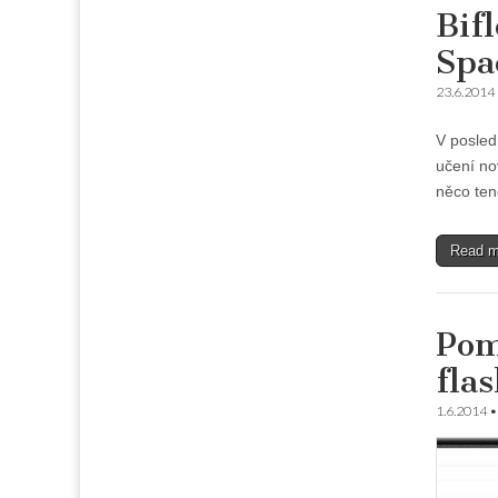
Bif
Spa
23.6.2014
V posled
učení no
něco ten
Read 
Pom
fla
1.6.2014