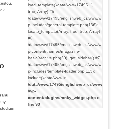
cestou,
load_template('/data/www/17495...',
tak
true, Array) #5
/data/www/17495/englishweb_cz/www/w
p-includes/general-template.php(136):
locate_template(Array, true, true, Array)
#6
/data/www/17495/englishweb_cz/www/w
p-content/themes/magazine-
basic/archive.php(50): get_sidebar() #7
o
/data/www/17495/englishweb_cz/www/w
p-includes/template-loader.php(113):
include('/data/www in
/data/www/17495/englishweb_cz/www
/wp-
tranu
content/plugins/ranky_widget.php
on
fony
line
93
e studium