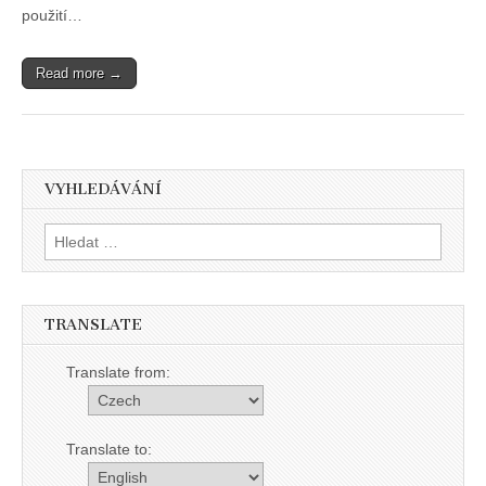
použití
použití…
členů
Read more →
VYHLEDÁVÁNÍ
Vyhledávání
TRANSLATE
Translate from:
Translate to: