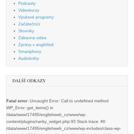
Podcasty
Videokurzy
Výukové programy
Začátečníci
Slovníky
Zábavná videa
Zprávy v angličtině
Smartphony
Audioknihy
DALŠÍ ODKAZY
Fatal error
: Uncaught Error: Call to undefined method
WP_Error::get_items() in
/data/www/17495/englishweb_cz/www/wp-
content/plugins/ranky_widget.php:93 Stack trace: #0
/data/www/17495/englishweb_cz/www/wp-includes/class-wp-