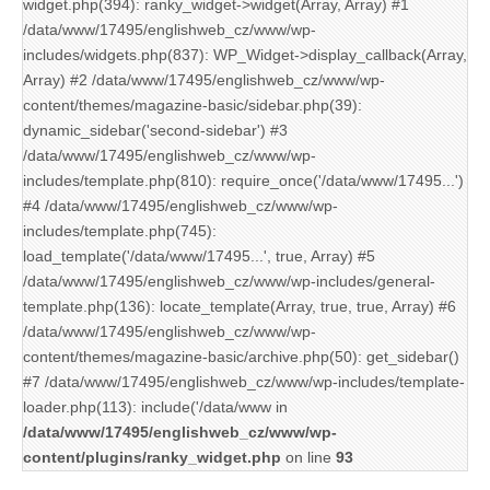
widget.php(394): ranky_widget->widget(Array, Array) #1
/data/www/17495/englishweb_cz/www/wp-
includes/widgets.php(837): WP_Widget->display_callback(Array,
Array) #2 /data/www/17495/englishweb_cz/www/wp-
content/themes/magazine-basic/sidebar.php(39):
dynamic_sidebar('second-sidebar') #3
/data/www/17495/englishweb_cz/www/wp-
includes/template.php(810): require_once('/data/www/17495...')
#4 /data/www/17495/englishweb_cz/www/wp-
includes/template.php(745):
load_template('/data/www/17495...', true, Array) #5
/data/www/17495/englishweb_cz/www/wp-includes/general-
template.php(136): locate_template(Array, true, true, Array) #6
/data/www/17495/englishweb_cz/www/wp-
content/themes/magazine-basic/archive.php(50): get_sidebar()
#7 /data/www/17495/englishweb_cz/www/wp-includes/template-
loader.php(113): include('/data/www in
/data/www/17495/englishweb_cz/www/wp-
content/plugins/ranky_widget.php
on line
93