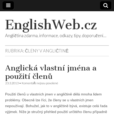
EnglishWeb.cz
Angličtina zdarma, informace, odkazy, tipy, doporučení…
RUBRIKA:
ČLENY V ANGLIČTINĚ
Anglická vlastní jména a
použití členů
u
23.3.2013
•
Komentáře nejsou povolené
textu
s
Použití členů u vlastních jmen v angličtině dělá mnoha lidem
názvem
Anglická
problémy. Obecně lze říci, že členy se u vlastních jmen
vlastní
nepoužívají. Bohužel, jak to v angličtině bývá, existuje celá řada
jména
a
výjimek. Níže je stručný přehled použití určitého členu případně