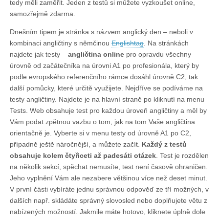
tedy měli zaměřit. Jeden z testů si můžete vyzkoušet online,
samozřejmě zdarma.
Dnešním tipem je stránka s názvem anglický den – neboli v
kombinaci angličtiny s němčinou
Englishtag
. Na stránkách
najdete jak testy –
angličtina online
pro opravdu všechny
úrovně od začátečníka na úrovni A1 po profesionála, který by
podle evropského referenčního rámce dosáhl úrovně C2, tak
další pomůcky, které určitě využijete. Nejdříve se podíváme na
testy angličtiny. Najdete je na hlavní straně po kliknutí na menu
Tests. Web obsahuje test pro každou úroveň angličtiny a měl by
Vám podat zpětnou vazbu o tom, jak na tom Vaše angličtina
orientačně je. Vyberte si v menu testy od úrovně A1 po C2,
případně ještě náročnější, a můžete začít.
Každý z testů
obsahuje kolem čtyřiceti až padesáti otázek
. Test je rozdělen
na několik sekcí, spěchat nemusíte, test není časově ohraničen.
Jeho vyplnění Vám ale nezabere většinou více než deset minut.
V první části vybíráte jednu správnou odpověď ze tří možných, v
dalších např. skládáte správný slovosled nebo doplňujete větu z
nabízených možností. Jakmile máte hotovo, kliknete úplně dole