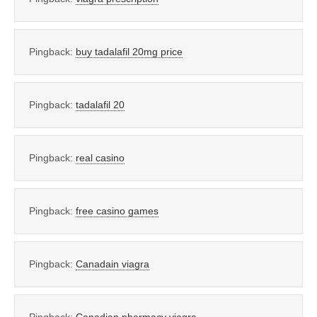
Pingback:
buy tadalafil 20mg price
Pingback:
tadalafil 20
Pingback:
real casino
Pingback:
free casino games
Pingback:
Canadain viagra