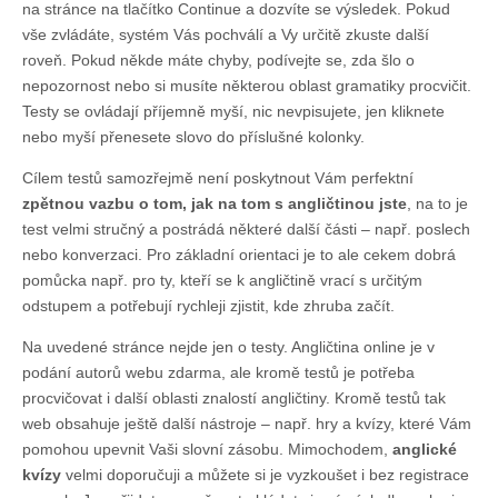
na stránce na tlačítko Continue a dozvíte se výsledek. Pokud
vše zvládáte, systém Vás pochválí a Vy určitě zkuste další
roveň. Pokud někde máte chyby, podívejte se, zda šlo o
nepozornost nebo si musíte některou oblast gramatiky procvičit.
Testy se ovládají příjemně myší, nic nevpisujete, jen kliknete
nebo myší přenesete slovo do příslušné kolonky.
Cílem testů samozřejmě není poskytnout Vám perfektní
zpětnou vazbu o tom, jak na tom s angličtinou jste
, na to je
test velmi stručný a postrádá některé další části – např. poslech
nebo konverzaci. Pro základní orientaci je to ale cekem dobrá
pomůcka např. pro ty, kteří se k angličtině vrací s určitým
odstupem a potřebují rychleji zjistit, kde zhruba začít.
Na uvedené stránce nejde jen o testy. Angličtina online je v
podání autorů webu zdarma, ale kromě testů je potřeba
procvičovat i další oblasti znalostí angličtiny. Kromě testů tak
web obsahuje ještě další nástroje – např. hry a kvízy, které Vám
pomohou upevnit Vaši slovní zásobu. Mimochodem,
anglické
kvízy
velmi doporučuji a můžete si je vyzkoušet i bez registrace