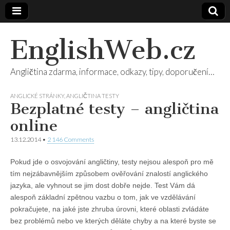
EnglishWeb.cz
Angličtina zdarma, informace, odkazy, tipy, doporučení…
ANGLICKÉ STRÁNKY
,
ANGLIČTINA TESTY
Bezplatné testy – angličtina
online
13.12.2014
•
2 146 Comments
Pokud jde o osvojování angličtiny, testy nejsou alespoň pro mě
tím nejzábavnějším způsobem ověřování znalostí anglického
jazyka, ale vyhnout se jim dost dobře nejde. Test Vám dá
alespoň základní zpětnou vazbu o tom, jak ve vzdělávání
pokračujete, na jaké jste zhruba úrovni, které oblasti zvládáte
bez problémů nebo ve kterých děláte chyby a na které byste se