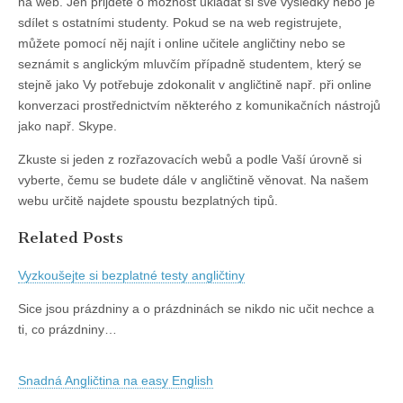
na web. Jen přijdete o možnost ukládat si své výsledky nebo je
sdílet s ostatními studenty. Pokud se na web registrujete,
můžete pomocí něj najít i online učitele angličtiny nebo se
seznámit s anglickým mluvčím případně studentem, který se
stejně jako Vy potřebuje zdokonalit v angličtině např. při online
konverzaci prostřednictvím některého z komunikačních nástrojů
jako např. Skype.
Zkuste si jeden z rozřazovacích webů a podle Vaší úrovně si
vyberte, čemu se budete dále v angličtině věnovat. Na našem
webu určitě najdete spoustu bezplatných tipů.
Related Posts
Vyzkoušejte si bezplatné testy angličtiny
Sice jsou prázdniny a o prázdninách se nikdo nic učit nechce a
ti, co prázdniny…
Snadná Angličtina na easy English