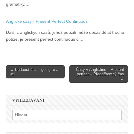
gramatiky.…
Anglické časy - Present Perfect Continuous
Další z anglických časů, jehož použití může občas dělat trochu
potíže, je present perfect continuous či…
Post
← Budoucí čas – going to a
Časy v Angličtině – Present
will
perfect – Předpřítomný čas
navigation
→
VYHLEDÁVÁNÍ
Vyhledávání