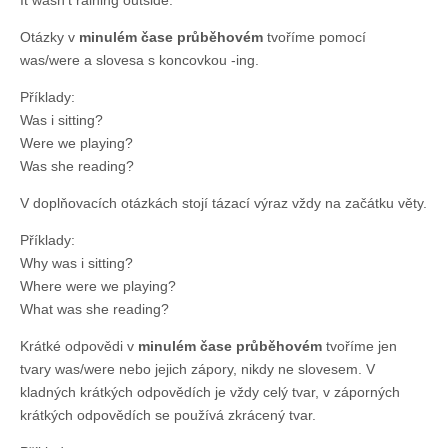
It wasn’t raining outside.
Otázky v
minulém čase průběhovém
tvoříme pomocí
was/were a slovesa s koncovkou -ing.
Příklady:
Was i sitting?
Were we playing?
Was she reading?
V doplňovacích otázkách stojí tázací výraz vždy na začátku věty.
Příklady:
Why was i sitting?
Where were we playing?
What was she reading?
Krátké odpovědi v
minulém čase průběhovém
tvoříme jen
tvary was/were nebo jejich zápory, nikdy ne slovesem. V
kladných krátkých odpovědích je vždy celý tvar, v záporných
krátkých odpovědích se používá zkrácený tvar.