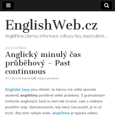
EnglishWeb.cz
Angličtina zdarma, informace, odkazy, tipy, doporučení…
ANGLICKÉ ČASY
Anglický minulý čas
průběhový – Past
continuous
u
21.4.2013
•
Komentáře nejsou povolené
textu
s
Anglické časy
jsou oblastí, se kterou má velká spousta
názvem
Anglický
studentů
angličtiny
poměrně velké problémy. S gramatickým
minulý
tvořením anglických časů to není tak hrozné, zato s reálným
čas
průběhový
použitím resp. Vyhodnocením, kdy který čas použít, je to už
–
horší. Aby toho nebylo málo,
angličtina
je typická velkou
Past