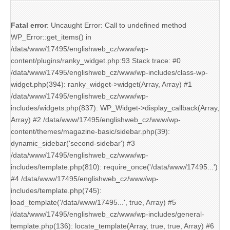
Fatal error
: Uncaught Error: Call to undefined method
WP_Error::get_items() in
/data/www/17495/englishweb_cz/www/wp-
content/plugins/ranky_widget.php:93 Stack trace: #0
/data/www/17495/englishweb_cz/www/wp-includes/class-wp-
widget.php(394): ranky_widget->widget(Array, Array) #1
/data/www/17495/englishweb_cz/www/wp-
includes/widgets.php(837): WP_Widget->display_callback(Array,
Array) #2 /data/www/17495/englishweb_cz/www/wp-
content/themes/magazine-basic/sidebar.php(39):
dynamic_sidebar('second-sidebar') #3
/data/www/17495/englishweb_cz/www/wp-
includes/template.php(810): require_once('/data/www/17495...')
#4 /data/www/17495/englishweb_cz/www/wp-
includes/template.php(745):
load_template('/data/www/17495...', true, Array) #5
/data/www/17495/englishweb_cz/www/wp-includes/general-
template.php(136): locate_template(Array, true, true, Array) #6