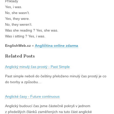
Příklady
Yes, i was.
No, she wasn’t.
Yes, they were.
No, they weren’t.
Was she reading ? Yes, she was.
Was i sitting ? Yes, i was.
EnglishWeb.cz
=
Angličtina online zdarma
Related Posts
Anglický minulý čas prostý - Past Simple
Past simple neboli do češtiny přeloženo minulý čas prostý je co
do tvorby a způsobu…
Anglické časy - Future continuous
Anglický budoucí čas jsme částečně pokryli v jednom
z předešlých článků zaměřených na tuto část anglické