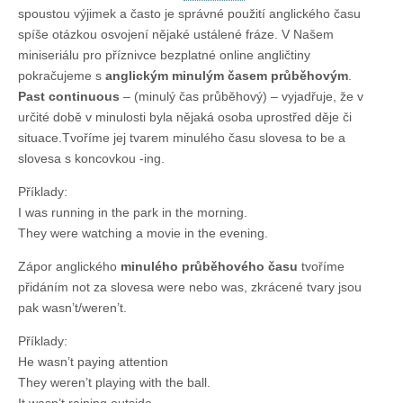
spoustou výjimek a často je správné použití anglického času
continuous
spíše otázkou osvojení nějaké ustálené fráze. V Našem
miniseriálu pro příznivce bezplatné online angličtiny
pokračujeme s
anglickým minulým časem průběhovým
.
Past continuous
– (minulý čas průběhový) – vyjadřuje, že v
určité době v minulosti byla nějaká osoba uprostřed děje či
situace.Tvoříme jej tvarem minulého času slovesa to be a
slovesa s koncovkou -ing.
Příklady:
I was running in the park in the morning.
They were watching a movie in the evening.
Zápor anglického
minulého průběhového času
tvoříme
přidáním not za slovesa were nebo was, zkrácené tvary jsou
pak wasn’t/weren’t.
Příklady:
He wasn’t paying attention
They weren’t playing with the ball.