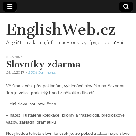
EnglishWeb.cz
Angličtina zdarma, informace, odkazy, tipy, doporučení…
SLOVNÍKY
Slovníky zdarma
26.12.2017
•
2 506 Comments
Většina z vás, předpokládám, vyhledává slovíčka na Seznamu.
Ten je velice praktický hned z několika důvodů:
– cizí slova jsou ozvučena
– nabízí i ustálené kolokace, idiomy a frazeologii, předložkové
vazby, základní gramatiku
Nevýhodou tohoto slovníku však je, že pokud zadáte např. slovo