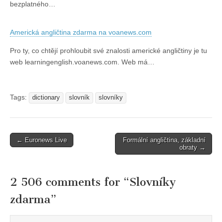
bezplatného…
Americká angličtina zdarma na voanews.com
Pro ty, co chtějí prohloubit své znalosti americké angličtiny je tu
web learningenglish.voanews.com. Web má…
Tags:
dictionary
slovník
slovníky
Post
← Euronews Live
Formální angličtina, základní
obraty →
navigation
2 506 comments for “
Slovníky
zdarma
”