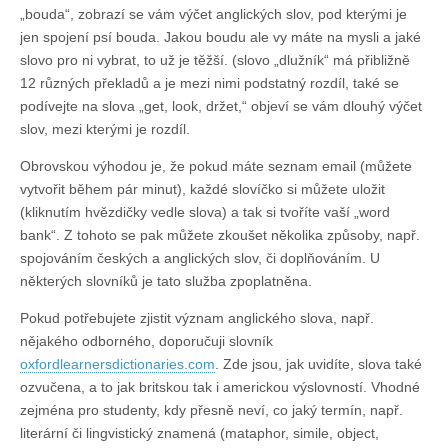
„bouda“, zobrazí se vám výčet anglických slov, pod kterými je
jen spojení psí bouda. Jakou boudu ale vy máte na mysli a jaké
slovo pro ni vybrat, to už je těžší. (slovo „dlužník“ má přibližně
12 různých překladů a je mezi nimi podstatný rozdíl, také se
podívejte na slova „get, look, držet,“ objeví se vám dlouhý výčet
slov, mezi kterými je rozdíl.
Obrovskou výhodou je, že pokud máte seznam email (můžete
vytvořit během pár minut), každé slovíčko si můžete uložit
(kliknutím hvězdičky vedle slova) a tak si tvoříte vaší „word
bank“. Z tohoto se pak můžete zkoušet několika způsoby, např.
spojováním českých a anglických slov, či doplňováním. U
některých slovníků je tato služba zpoplatněna.
Pokud potřebujete zjistit význam anglického slova, např.
nějakého odborného, doporučuji slovník
oxfordlearnersdictionaries.com
. Zde jsou, jak uvidíte, slova také
ozvučena, a to jak britskou tak i americkou výslovností. Vhodné
zejména pro studenty, kdy přesně neví, co jaký termín, např.
literární či lingvistický znamená (mataphor, simile, object,