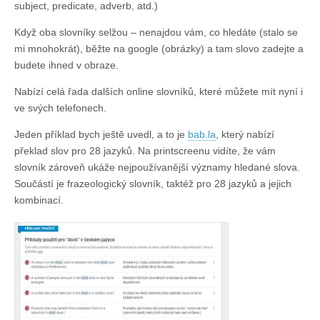
subject, predicate, adverb, atd.)
Když oba slovníky selžou – nenajdou vám, co hledáte (stalo se
mi mnohokrát), běžte na google (obrázky) a tam slovo zadejte a
budete ihned v obraze.
Nabízí celá řada dalších online slovníků, které můžete mít nyní i
ve svých telefonech.
Jeden příklad bych ještě uvedl, a to je
bab.la
, který nabízí
překlad slov pro 28 jazyků. Na printscreenu vidíte, že vám
slovník zároveň ukáže nejpoužívanější významy hledané slova.
Součástí je frazeologický slovník, taktéž pro 28 jazyků a jejich
kombinací.