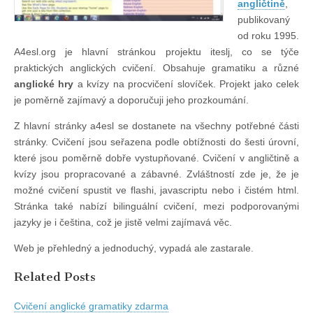
angličtině
,
publikovaný
od roku 1995.
A4esl.org je hlavní stránkou projektu iteslj, co se týče
praktických anglických cvičení. Obsahuje gramatiku a různé
anglické hry
a kvízy na procvičení slovíček. Projekt jako celek
je poměrně zajímavý a doporučuji jeho prozkoumání.
Z hlavní stránky a4esl se dostanete na všechny potřebné části
stránky. Cvičení jsou seřazena podle obtížnosti do šesti úrovní,
které jsou poměrně dobře vystupňované. Cvičení v angličtině a
kvízy jsou propracované a zábavné. Zvláštností zde je, že je
možné cvičení spustit ve flashi, javascriptu nebo i čistém html.
Stránka také nabízí bilinguální cvičení, mezi podporovanými
jazyky je i čeština, což je jistě velmi zajímavá věc.
Web je přehledný a jednoduchý, vypadá ale zastarale.
Related Posts
Cvičení anglické gramatiky zdarma