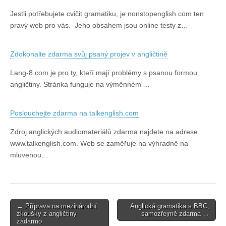
Jestli potřebujete cvičit gramatiku, je nonstopenglish.com ten
pravý web pro vás. Jeho obsahem jsou online testy z…
Zdokonalte zdarma svůj psaný projev v angličtině
Lang-8.com je pro ty, kteří mají problémy s psanou formou
angličtiny. Stránka funguje na výměnném'…
Poslouchejte zdarma na talkenglish.com
Zdroj anglických audiomateriálů zdarma najdete na adrese
www.talkenglish.com. Web se zaměřuje na výhradně na
mluvenou…
Post
← Příprava na mezinárodní
Anglická gramatika s BBC,
zkoušky z angličtiny
samozřejmě zdarma →
navigation
zadarmo