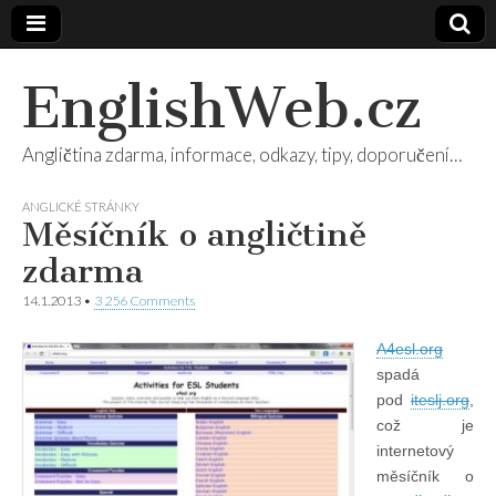
EnglishWeb.cz
Angličtina zdarma, informace, odkazy, tipy, doporučení…
ANGLICKÉ STRÁNKY
Měsíčník o angličtině
zdarma
14.1.2013
•
3 256 Comments
A4esl.org
spadá
pod
iteslj.org
,
což je
internetový
měsíčník o