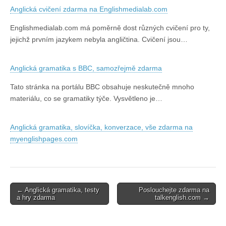
Anglická cvičení zdarma na Englishmedialab.com
Englishmedialab.com má poměrně dost různých cvičení pro ty,
jejichž prvním jazykem nebyla angličtina. Cvičení jsou…
Anglická gramatika s BBC, samozřejmě zdarma
Tato stránka na portálu BBC obsahuje neskutečně mnoho
materiálu, co se gramatiky týče. Vysvětleno je…
Anglická gramatika, slovíčka, konverzace, vše zdarma na
myenglishpages.com
Post
← Anglická gramatika, testy
Poslouchejte zdarma na
a hry zdarma
talkenglish.com →
navigation