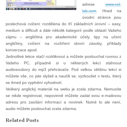
adrese
www.esl-
lab.com
. Hned na
úvodní stránce jsou
poslechová cvičení rozdělena do tří základních úrovní – easy,
medium a difficult a dále několik kategorií podle oblastí Vašeho
zájmu – angličtina pro akademické účely, tipy na učení
angličtiny, cvičení na rozšíření slovní zásoby, příklady
konverzace apod.
Jednotlivé lekce stačí rozkliknout a můžete poslouchat rovnou z
Vašeho PC, případně si u některých lekcí stáhnout
audiosoubory do mp3 přehrávače. Pod velkou většinu lekcí si
můžete vše, co jste slyšeli a naučili se, vyzkoušet v testu, který
se ihned po vyplnění vyhodnotí.
Veškerý anglický materiál na webu je zcela zdarma. Nemusíte
se nikde registrovat, nepovinně můžete zadat svou e-mailovou
adresu pro zasílání informací a novinek. Nutné to ale není,
audio můžete poslouchat zcela zdarma.
Related Posts