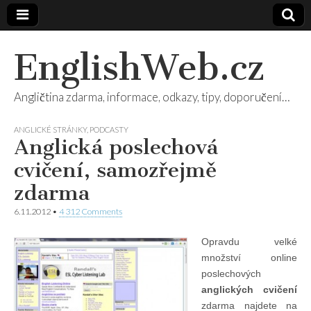
EnglishWeb.cz
Angličtina zdarma, informace, odkazy, tipy, doporučení…
ANGLICKÉ STRÁNKY
,
PODCASTY
Anglická poslechová
cvičení, samozřejmě
zdarma
6.11.2012
•
4 312 Comments
Opravdu velké
množství online
poslechových
anglických cvičení
zdarma najdete na