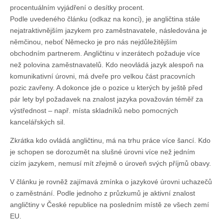
procentuálním vyjádření o desítky procent.
Podle uvedeného článku (odkaz na konci), je angličtina stále
nejatraktivnějším jazykem pro zaměstnavatele, následována je
němčinou, neboť Německo je pro nás nejdůležitějším
obchodním partnerem. Angličtinu v inzerátech požaduje více
než polovina zaměstnavatelů. Kdo neovládá jazyk alespoň na
komunikativní úrovni, má dveře pro velkou část pracovních
pozic zavřeny. A dokonce jde o pozice u kterých by ještě před
pár lety byl požadavek na znalost jazyka považován téměř za
výstřednost – např. místa skladníků nebo pomocných
kancelářských sil.
Zkrátka kdo ovládá angličtinu, má na trhu práce více šancí. Kdo
je schopen se dorozumět na slušné úrovni více než jedním
cizím jazykem, nemusí mít zřejmě o úroveň svých příjmů obavy.
V článku je rovněž zajímavá zmínka o jazykové úrovni uchazečů
o zaměstnání. Podle jednoho z průzkumů je aktivní znalost
angličtiny v České republice na posledním místě ze všech zemí
EU.