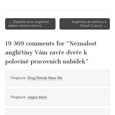
Post
← Zlepšete svou angličtinu
Angličtina do telefonu s
během letních měsíců
British Council →
navigation
19 369 comments for “
Neznalost
angličtiny Vám zavře dveře k
polovině pracovních nabídek
”
Pingback:
Drug Rehab Near Me
Pingback:
viagra black