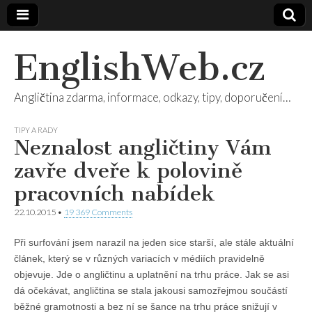
EnglishWeb.cz
Angličtina zdarma, informace, odkazy, tipy, doporučení…
TIPY A RADY
Neznalost angličtiny Vám
zavře dveře k polovině
pracovních nabídek
22.10.2015
•
19 369 Comments
Při surfování jsem narazil na jeden sice starší, ale stále aktuální
článek, který se v různých variacích v médiích pravidelně
objevuje. Jde o angličtinu a uplatnění na trhu práce. Jak se asi
dá očekávat, angličtina se stala jakousi samozřejmou součástí
běžné gramotnosti a bez ní se šance na trhu práce snižují v