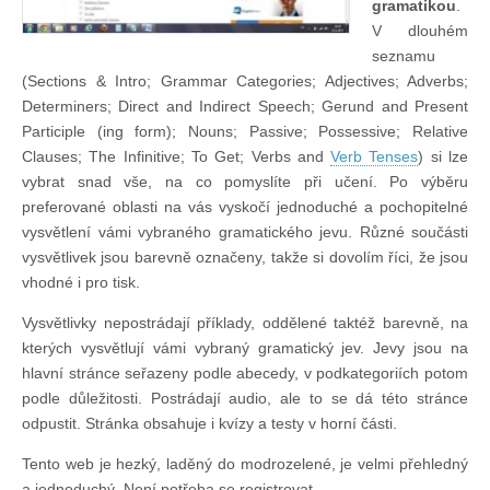
gramatikou
.
V dlouhém
seznamu
(Sections & Intro; Grammar Categories; Adjectives; Adverbs;
Determiners; Direct and Indirect Speech; Gerund and Present
Participle (ing form); Nouns; Passive; Possessive; Relative
Clauses; The Infinitive; To Get; Verbs and
Verb Tenses
) si lze
vybrat snad vše, na co pomyslíte při učení. Po výběru
preferované oblasti na vás vyskočí jednoduché a pochopitelné
vysvětlení vámi vybraného gramatického jevu. Různé součásti
vysvětlivek jsou barevně označeny, takže si dovolím říci, že jsou
vhodné i pro tisk.
Vysvětlivky nepostrádají příklady, oddělené taktéž barevně, na
kterých vysvětlují vámi vybraný gramatický jev. Jevy jsou na
hlavní stránce seřazeny podle abecedy, v podkategoriích potom
podle důležitosti. Postrádají audio, ale to se dá této stránce
odpustit. Stránka obsahuje i kvízy a testy v horní části.
Tento web je hezký, laděný do modrozelené, je velmi přehledný
a jednoduchý. Není potřeba se registrovat.