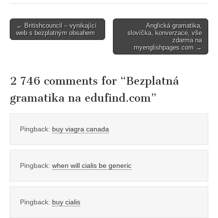
Post
← Britishcouncil – vynikající
Anglická gramatika,
web s bezplatným obsahem
slovíčka, konverzace, vše
navigation
zdarma na
myenglishpages.com →
2 746 comments for “
Bezplatná
gramatika na edufind.com
”
Pingback:
buy viagra canada
Pingback:
when will cialis be generic
Pingback:
buy cialis