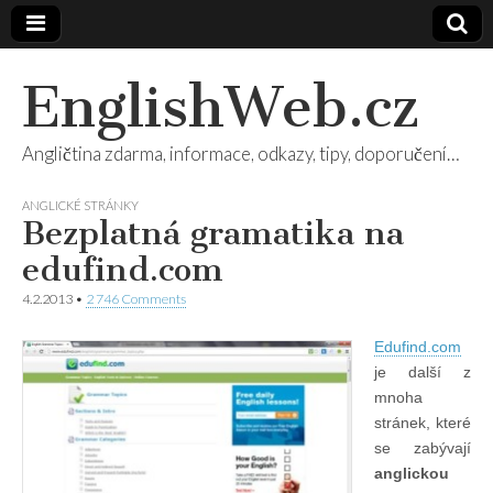
EnglishWeb.cz
Angličtina zdarma, informace, odkazy, tipy, doporučení…
ANGLICKÉ STRÁNKY
Bezplatná gramatika na
edufind.com
4.2.2013
•
2 746 Comments
Edufind.com
je další z
mnoha
stránek, které
se zabývají
anglickou